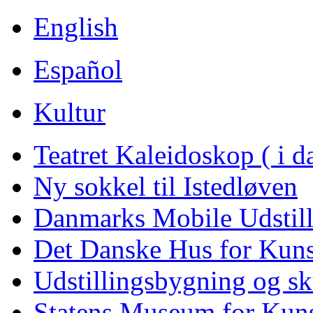
English
Español
Kultur
Teatret Kaleidoskop ( i 
Ny sokkel til Istedløven
Danmarks Mobile Udstill
Det Danske Hus for Kuns
Udstillingsbygning og s
Statens Museum for Kuns