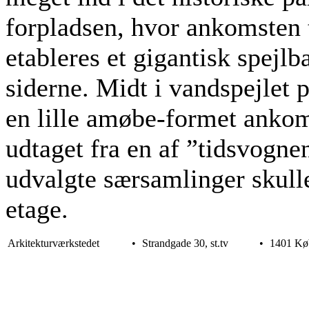
forpladsen, hvor ankomsten t
etableres et gigantisk spejl
siderne. Midt i vandspejlet p
en lille amøbe-formet anko
udtaget fra en af ”tidsvogne
udvalgte særsamlinger skulle
etage.
Arkitekturværkstedet
•
Strandgade 30, st.tv
•
1401 Kø