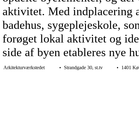
aktivitet. Med indplacering a
badehus, sygeplejeskole, som
forøget lokal aktivitet og id
side af byen etableres nye hu
Arkitekturværkstedet
•
Strandgade 30, st.tv
•
1401 Kø