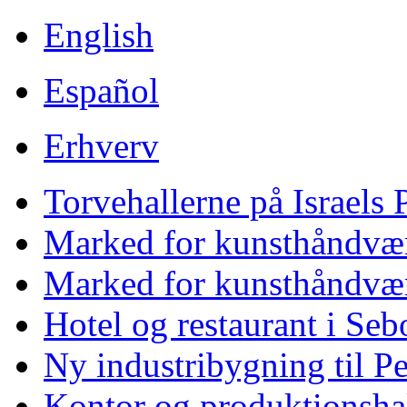
English
Español
Erhverv
Torvehallerne på Israels
Marked for kunsthåndvær
Marked for kunsthåndvær
Hotel og restaurant i Se
Ny industribygning til P
Kontor og produktionshall