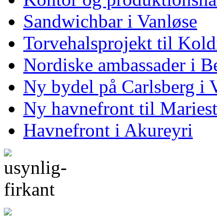
Sandwichbar i Vanløse
Torvehalsprojekt til Kol
Nordiske ambassader i Be
Ny bydel på Carlsberg i 
Ny havnefront til Maries
Havnefront i Akureyri