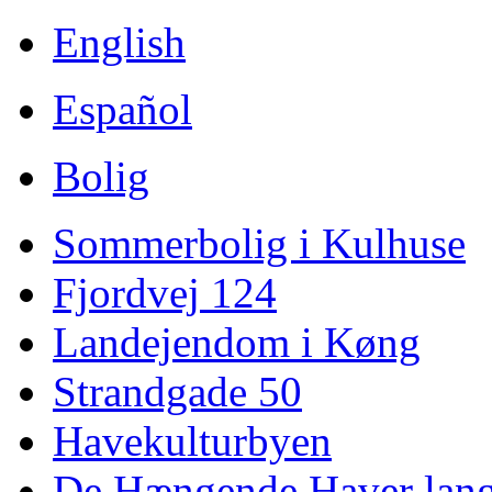
English
Español
Bolig
Sommerbolig i Kulhuse
Fjordvej 124
Landejendom i Køng
Strandgade 50
Havekulturbyen
De Hængende Haver lang