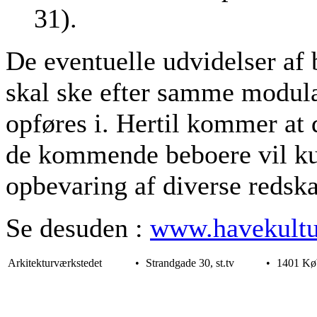
31).
De eventuelle udvidelser af
skal ske efter samme modu
opføres i. Hertil kommer at 
de kommende beboere vil kun
opbevaring af diverse redsk
Se desuden :
www.havekultu
Arkitekturværkstedet
•
Strandgade 30, st.tv
•
1401 Kø