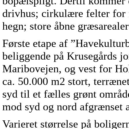
bopælspligt. Dertil kommer d
drivhus; cirkulære felter for
hegn; store åbne græsareale
Første etape af ”Havekultur
beliggende på Krusegårds jor
Maribovejen, og vest for H
ca. 50.000 m2 stort, terræne
syd til et fælles grønt områ
mod syd og nord afgrænset 
Varieret størrelse på boliger